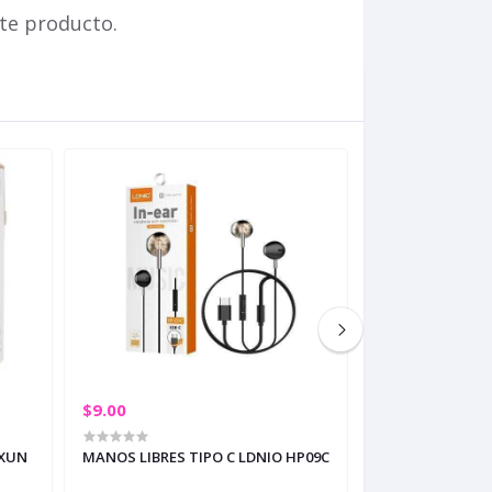
te producto.
$9.00
$9.00
 XUN
MANOS LIBRES TIPO C LDNIO HP09C
ECCO AIRPODS K