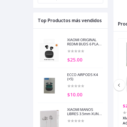
Top Productos más vendidos
Pro
XIAOMI ORIGINAL
REDMI BUDS 6 PLAY
BLACK (+5)
$25.00
ECCO AIRPODS K4
(+5)
$10.00
$29.00
$
XIAOMI MANOS
LIBRES 3.5mm XUN
DS T18 BLACK (+3)
XIAOMI ORIGINAL REDMI BUDS 6
HSEJO3JY BLANCO
XI
ACTIVE PINK (+2)
AC