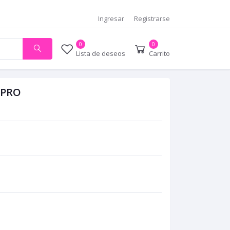
Ingresar
Registrarse
0
0
Lista de deseos
Carrito
 PRO