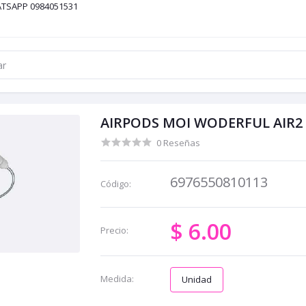
ATSAPP 0984051531
AIRPODS MOI WODERFUL AIR2
0 Reseñas
6976550810113
Código:
$ 6.00
Precio:
Medida:
Unidad