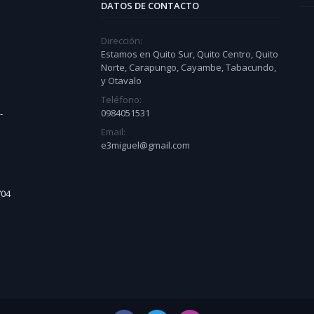
DATOS DE CONTACTO
Dirección:
Estamos en Quito Sur, Quito Centro, Quito
Norte, Carapungo, Cayambe, Tabacundo,
y Otavalo
Teléfono:
0984051531
-
Email:
e3miguel@gmail.com
704