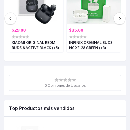
$29.00
$35.00
$
S
XIAOMI ORIGINAL REDMI
INFINIX ORIGINAL BUDS
A
BUDS 8 ACTIVE BLACK (+5)
NC XE-28 GREEN (+3)
0
0 Opiniones de Usuarios
Top Productos más vendidos