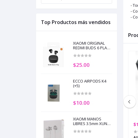
- T
- Co
- Co
Top Productos más vendidos
Pro
XIAOMI ORIGINAL
REDMI BUDS 6 PLAY
BLACK (+5)
$25.00
ECCO AIRPODS K4
(+5)
$10.00
XIAOMI MANOS
LIBRES 3.5mm XUN
$55.00
$
HSEJO3JY BLANCO
IPO C LDNIO HP09C
ORAIMO AUDIFONO BLUETOOTH
AI