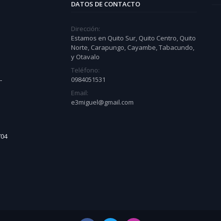
DATOS DE CONTACTO
Dirección:
Estamos en Quito Sur, Quito Centro, Quito
Norte, Carapungo, Cayambe, Tabacundo,
y Otavalo
Teléfono:
0984051531
-
Email:
e3miguel@gmail.com
704