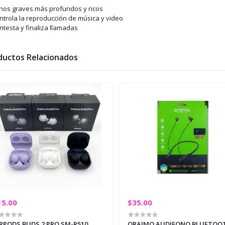
onos graves más profundos y ricos
ntrola la reproducción de música y video
ntesta y finaliza llamadas
ductos Relacionados
15.00
$35.00
RPODS BUDS 2 PRO SM-R510
ORAIMO AUDIFONO BLUETOO