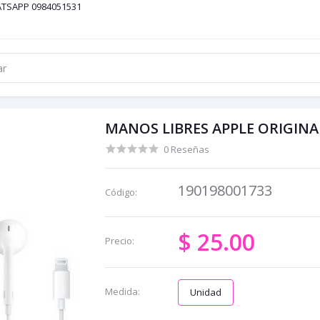
ATSAPP 0984051531
MANOS LIBRES APPLE ORIGINA
0 Reseñas
190198001733
Código:
$ 25.00
Precio:
Medida:
Unidad