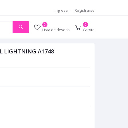
Ingresar
Registrarse
0
0
Lista de deseos
Carrito
L LIGHTNING A1748