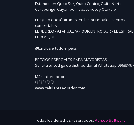
Estamos en Quito Sur, Quito Centro, Quito Norte,
Carapungo, Cayambe, Tabacundo, y Otavalo
En Quito encuéntranos en los principales centros
comerciales:
EL RECREO - ATAHUALPA - QUICENTRO SUR - EL ESPIRAL 
EL BOSQUE
🚛Envíos a todo el país.
PRECIOS ESPECIALES PARA MAYORISTAS
Solicita tu código de distribuidor al Whatsapp 0968349
Más información
👇 👇 👇 👇 👇
www.celularesecuador.com
Todos los derechos reservados.
Perseo Software
GRACIAS POR VISITARNOS