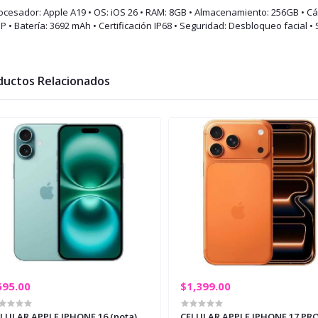
rocesador: Apple A19 • OS: iOS 26 • RAM: 8GB • Almacenamiento: 256GB • 
 • Batería: 3692 mAh • Certificación IP68 • Seguridad: Desbloqueo facial •
ductos Relacionados
695.00
$1,399.00
LULAR APPLE IPHONE 16 (nota)
CELULAR APPLE IPHONE 17 PR