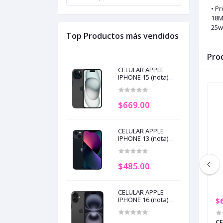
• P
18MP
25w
Top Productos más vendidos
Pro
CELULAR APPLE
IPHONE 15 (nota)
128GB 6GB RAM
BLACK (SIM)
$669.00
CELULAR APPLE
IPHONE 13 (nota)
128GB 6GB RAM
MIDNIGTH (+2)
$485.00
CELULAR APPLE
IPHONE 16 (nota)
$719.00
$
128GB 8GB RAM
BLACK (SIM) (+2)
PHONE 16 (nota)
CELULAR APPLE IPHONE 16 (nota)
CE