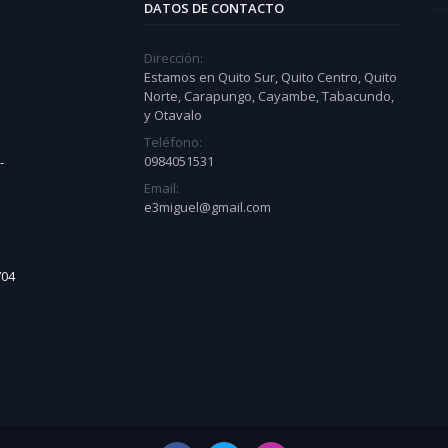
DATOS DE CONTACTO
Dirección:
Estamos en Quito Sur, Quito Centro, Quito
Norte, Carapungo, Cayambe, Tabacundo,
y Otavalo
Teléfono:
0984051531
-
Email:
e3miguel@gmail.com
704