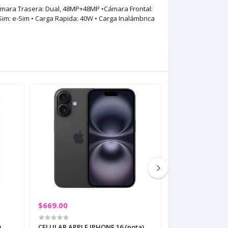
Cámara Trasera: Dual, 48MP+48MP •Cámara Frontal:
 Sim: e-Sim • Carga Rapida: 40W • Carga Inalámbrica
$669.00
$1,320.00
O
CELULAR APPLE IPHONE 16 (nota)
CELULAR APPLE 