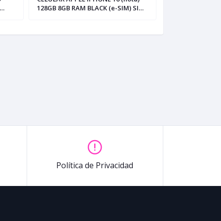
128GB 8GB RAM BLACK (e-SIM) SIN
MAX (nota) 256
CAJA/INCL. CARGADOR LDNIO
BLUE (e-SIM)
Política de Privacidad