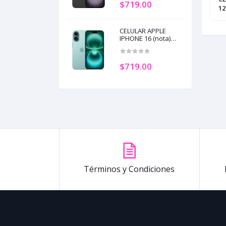
$719.00
EAL (e-SIM) SIN
128GB 8GB RAM ULTRAMARINE
12
GADOR LDNIO
(SIM) (+2)
CELULAR APPLE
IPHONE 16 (nota)
128GB 8GB RAM
TEAL (SIM) (+2)
$719.00
Términos y Condiciones