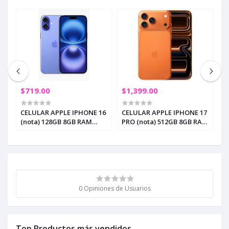
$719.00
$1,399.00
$
17
CELULAR APPLE IPHONE 16
CELULAR APPLE IPHONE 17
C
GB
(nota) 128GB 8GB RAM
PRO (nota) 512GB 8GB RAM
P
-
ULTRAMARINE (SIM) (+2)
COSMIC ORANGE (e-SIM)
R
0 Opiniones de Usuarios
Top Productos más vendidos