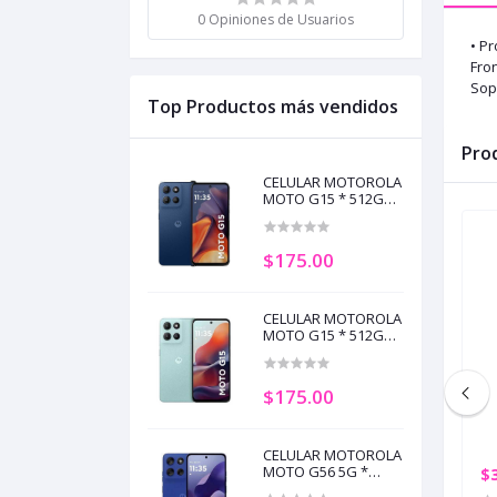
0 Opiniones de Usuarios
• P
Fron
Sop
Top Productos más vendidos
Pro
CELULAR MOTOROLA
MOTO G15 * 512GB
4GB + 8GB RAM
AZUL (+5)
$175.00
CELULAR MOTOROLA
MOTO G15 * 512GB
4GB + 8GB RAM
CELESTE (+5)
$175.00
CELULAR MOTOROLA
MOTO G56 5G *
$319.00
$
256GB 8GB + 8GB