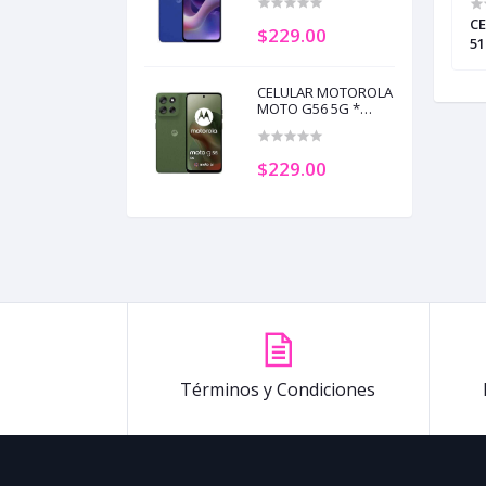
RAM DAZZLING BLUE
OLA MOTO G06 *
CELULAR MOTOROLA MOTO G77 *
(eSIM+pSIM) (+3)
CE
$229.00
 RAM TENDRIL (+5)
256GB 8GB + 8GB RAM BLACK OLIVE
5
(eSIM+pSIM) (+2)
(e
CELULAR MOTOROLA
MOTO G56 5G *
256GB 8GB + 8GB
RAM DILL
(eSIM+pSIM) (+3)
$229.00
Términos y Condiciones