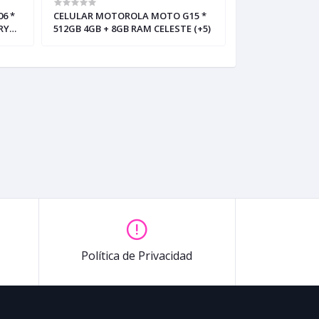
6 *
CELULAR MOTOROLA MOTO G15 *
CELULAR MOTOR
RY
512GB 4GB + 8GB RAM CELESTE (+5)
* 256GB 8GB + 8
(eSIM+pSIM) (+3
Política de Privacidad