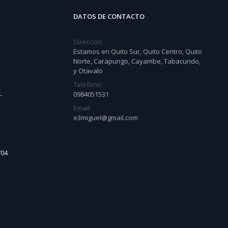
DATOS DE CONTACTO
Dirección:
Estamos en Quito Sur, Quito Centro, Quito
Norte, Carapungo, Cayambe, Tabacundo,
y Otavalo
Teléfono:
0984051531
-
Email:
e3miguel@gmail.com
704