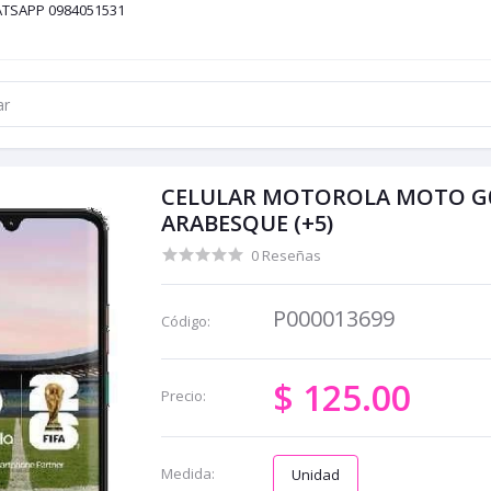
ATSAPP 0984051531
CELULAR MOTOROLA MOTO G06
ARABESQUE (+5)
0 Reseñas
P000013699
Código:
$ 125.00
Precio:
Medida:
Unidad