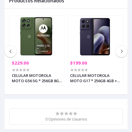
Productos Relacionados
$229.00
$199.00
$
GE
CELULAR MOTOROLA
CELULAR MOTOROLA
C
MOTO G56 5G * 256GB 8GB
MOTO G17 * 256GB 4GB +
M
+ 8GB RAM DILL
4GB RAM EVENING BLUE
8
(eSIM+pSIM) (+3)
(+3)
0 Opiniones de Usuarios