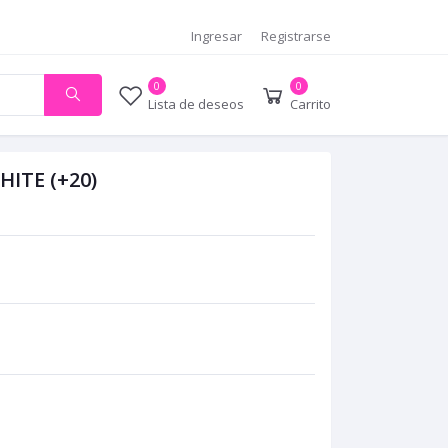
Ingresar
Registrarse
0
0
Lista de deseos
Carrito
ITE (+20)