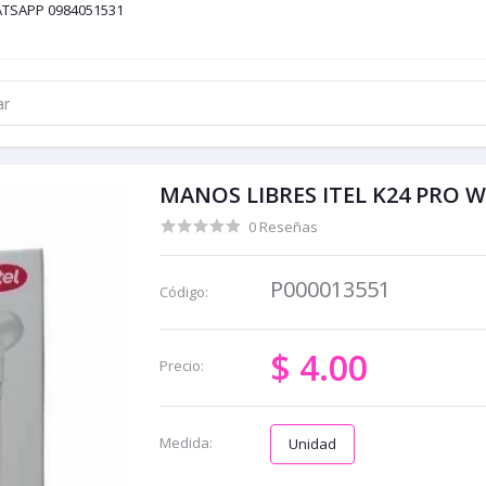
ATSAPP 0984051531
MANOS LIBRES ITEL K24 PRO WH
0 Reseñas
P000013551
Código:
$ 4.00
Precio:
Medida:
Unidad