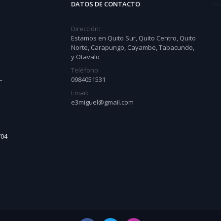
DATOS DE CONTACTO
Dirección:
Estamos en Quito Sur, Quito Centro, Quito
Norte, Carapungo, Cayambe, Tabacundo,
y Otavalo
Teléfono:
0984051531
-
Email:
e3miguel@gmail.com
704