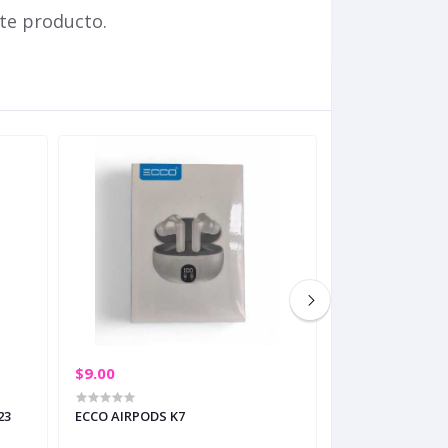
te producto.
$9.00
$25.00
23
ECCO AIRPODS K7
ORAIMO SPACEB
LIGHT GOLD (+3