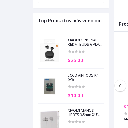
Top Productos más vendidos
Pro
XIAOMI ORIGINAL
REDMI BUDS 6 PLAY
BLACK (+5)
$25.00
ECCO AIRPODS K4
(+5)
$10.00
$12.00
$
XIAOMI MANOS
LIBRES 3.5mm XUN
L REDMI BUDS 6
MANOS LIBRES XIAOMI MI
HSEJO3JY BLANCO
MA
EARPHONES TIPO C WHITE (+5)