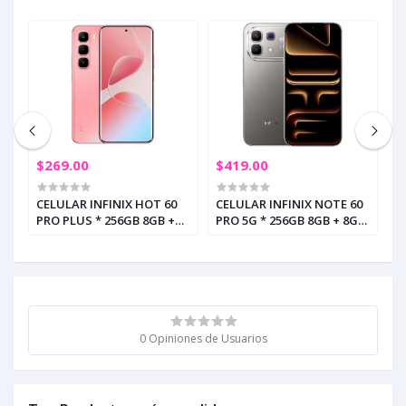
$269.00
$419.00
$
CELULAR INFINIX HOT 60
CELULAR INFINIX NOTE 60
C
AM
PRO PLUS * 256GB 8GB +
PRO 5G * 256GB 8GB + 8GB
P
8GB RAM CORAL TIDES (+3)
RAM MIST TITANIUM (+3)
8
S
0 Opiniones de Usuarios