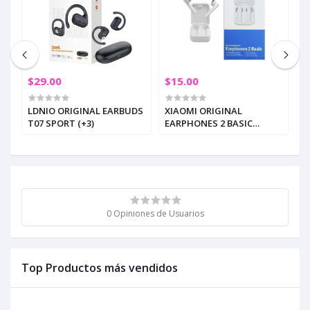
$29.00
$15.00
$
LDNIO ORIGINAL EARBUDS
XIAOMI ORIGINAL
B
T07 SPORT (+3)
EARPHONES 2 BASIC
B
BLANCO
0 Opiniones de Usuarios
Top Productos más vendidos