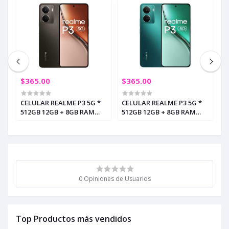
$365.00
$365.00
$
CELULAR REALME P3 5G *
CELULAR REALME P3 5G *
C
512GB 12GB + 8GB RAM
512GB 12GB + 8GB RAM
2
GRIS (+2)
VERDE (+2)
V
0 Opiniones de Usuarios
Top Productos más vendidos