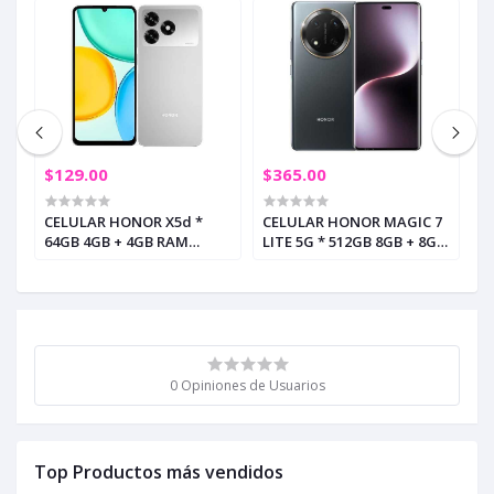
$129.00
$365.00
$
8
CELULAR HONOR X5d *
CELULAR HONOR MAGIC 7
C
GB
64GB 4GB + 4GB RAM
LITE 5G * 512GB 8GB + 8GB
5
N
PLATA METEORO (+5)
RAM BLACK TITANIUM (+3)
M
0 Opiniones de Usuarios
Top Productos más vendidos