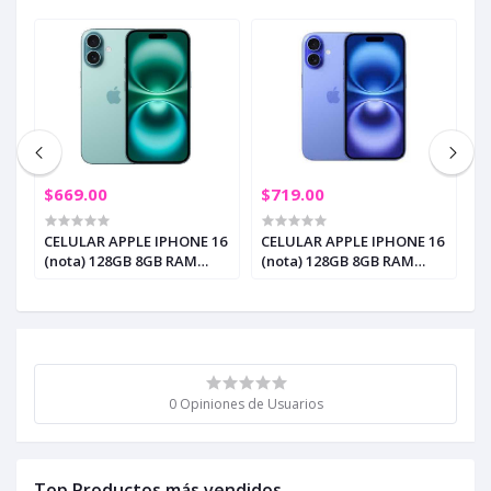
$669.00
$719.00
$
16
CELULAR APPLE IPHONE 16
CELULAR APPLE IPHONE 16
C
(nota) 128GB 8GB RAM
(nota) 128GB 8GB RAM
P
TEAL (e-SIM) SIN
BLUE (SIM) (+2)
C
CAJA/INCL. CARGADOR
LDNIO
0 Opiniones de Usuarios
Top Productos más vendidos