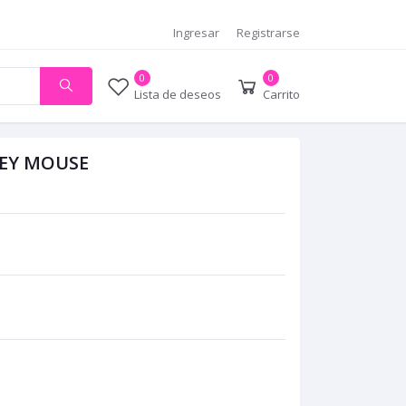
Ingresar
Registrarse
0
0
Lista de deseos
Carrito
KEY MOUSE