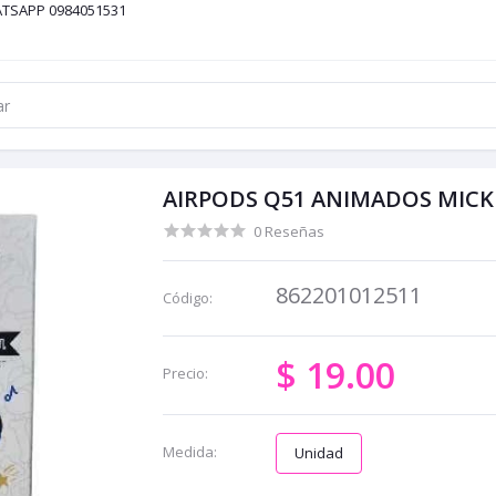
ATSAPP 0984051531
AIRPODS Q51 ANIMADOS MIC
0 Reseñas
862201012511
Código:
$ 19.00
Precio:
Medida:
Unidad