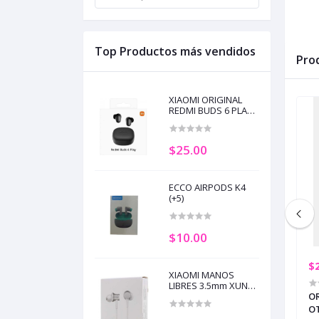
Top Productos más vendidos
Pro
XIAOMI ORIGINAL
REDMI BUDS 6 PLAY
BLACK (+5)
$25.00
ECCO AIRPODS K4
(+5)
$10.00
$20.00
$
XIAOMI MANOS
LIBRES 3.5mm XUN
L REDMI BUDS 6
INFINIX ORIGINAL XBUDS 3 LITE
HSEJO3JY BLANCO
O
BLUE (+5)
OT