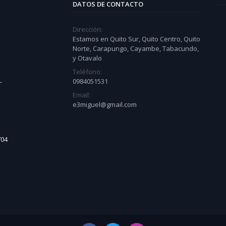
DATOS DE CONTACTO
Dirección:
Estamos en Quito Sur, Quito Centro, Quito
Norte, Carapungo, Cayambe, Tabacundo,
y Otavalo
Teléfono:
0984051531
-
Email:
e3miguel@gmail.com
704