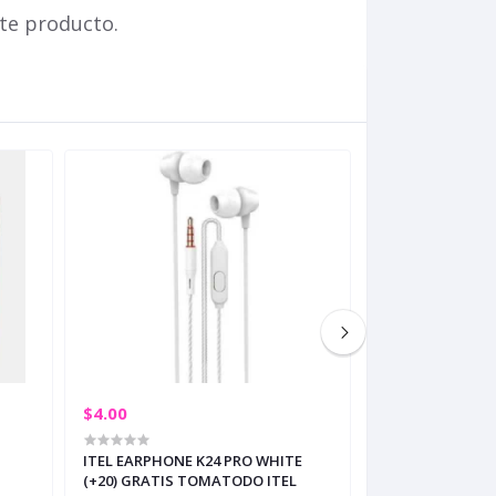
te producto.
$4.00
$35.00
ITEL EARPHONE K24 PRO WHITE
INFINIX ORIGINA
(+20) GRATIS TOMATODO ITEL
GREEN (+3)