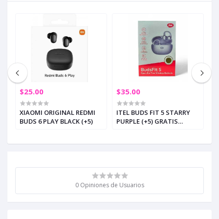
$25.00
$35.00
$
XIAOMI ORIGINAL REDMI
ITEL BUDS FIT 5 STARRY
A
BUDS 6 PLAY BLACK (+5)
PURPLE (+5) GRATIS
B
TOMATODO ITEL
0 Opiniones de Usuarios