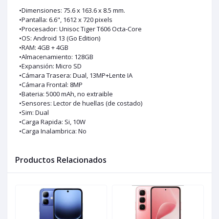
•Dimensiones: 75.6 x 163.6 x 8.5 mm.
•Pantalla: 6.6", 1612 x 720 pixels
•Procesador: Unisoc Tiger T606 Octa-Core
•OS: Android 13 (Go Edition)
•RAM: 4GB + 4GB
•Almacenamiento: 128GB
•Expansión: Micro SD
•Cámara Trasera: Dual, 13MP+Lente IA
•Cámara Frontal: 8MP
•Bateria: 5000 mAh, no extraible
•Sensores: Lector de huellas (de costado)
•Sim: Dual
•Carga Rapida: Si, 10W
•Carga Inalambrica: No
Productos Relacionados