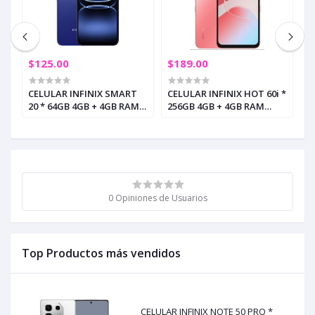
$125.00
$189.00
$
CELULAR INFINIX SMART
CELULAR INFINIX HOT 60i *
C
20 * 64GB 4GB + 4GB RAM
256GB 4GB + 4GB RAM
5
CLOUDLINE BLUE (+5)
NEON RED (+3)
M
0 Opiniones de Usuarios
Top Productos más vendidos
CELULAR INFINIX NOTE 50 PRO *