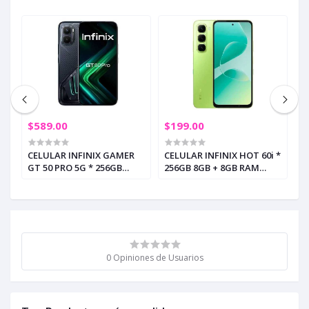
$589.00
$199.00
$
CELULAR INFINIX GAMER
CELULAR INFINIX HOT 60i *
C
GT 50 PRO 5G * 256GB
256GB 8GB + 8GB RAM
2
12GB + 12GB RAM BLACK
MEADOW GREEN (+3)
T
ABYSS (+2)
0 Opiniones de Usuarios