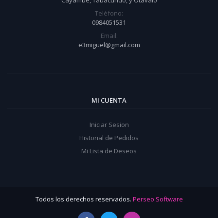
Cayambe, Tabacundo, y Otavalo
Teléfono:
0984051531
Email:
e3miguel@gmail.com
MI CUENTA
Iniciar Sesion
Historial de Pedidos
Mi Lista de Deseos
Todos los derechos reservados.
Perseo Software