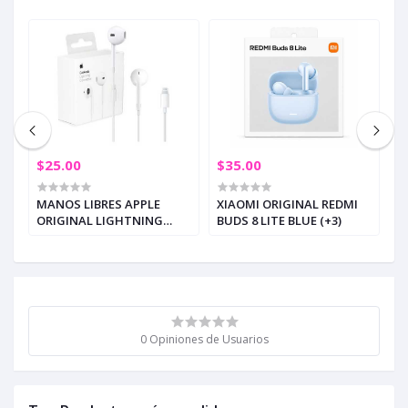
$25.00
$35.00
$
 3
MANOS LIBRES APPLE
XIAOMI ORIGINAL REDMI
H
ORIGINAL LIGHTNING
BUDS 8 LITE BLUE (+3)
C
A1748
0 Opiniones de Usuarios