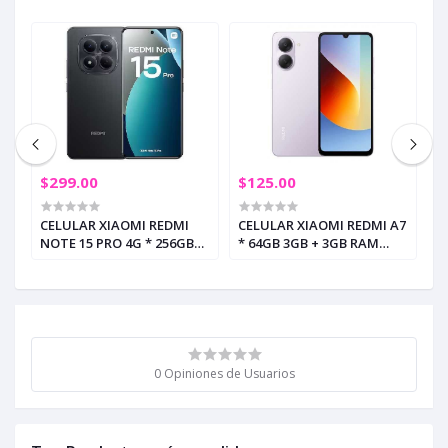
$299.00
$125.00
$
A7
CELULAR XIAOMI REDMI
CELULAR XIAOMI REDMI A7
C
NOTE 15 PRO 4G * 256GB
* 64GB 3GB + 3GB RAM
1
)
8GB RAM NEGRO (+3)
MORADO ORQUIDEA (+5)
R
0 Opiniones de Usuarios