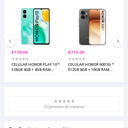
$139.00
$715.00
$
 *
CELULAR HONOR PLAY 10 *
CELULAR HONOR 600 5G *
C
128GB 4GB + 4GB RAM
512GB 8GB + 16GB RAM
1
AZUL CIAN (+5)
NEGRO (+2)
N
0 Opiniones de Usuarios