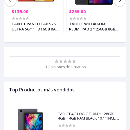
$139.00
$255.00
$
TABLET PANCO TAB S26
TABLET WIFI XIAOMI
T
B
ULTRA 5G* 1TB 16GB RAM
REDMI PAD 2 * 256GB 8GB
4
Y
ORANGE 10.1" INCL.
RAM 11" GRIS GRAFITO
S
TECLADO - MOUSE (+3)
(+2)
0 Opiniones de Usuarios
Top Productos más vendidos
TABLET 4G LOGIC T10M * 128GB
4GB + 4GB RAM BLACK 10.1" INCL.
ESTUCHE (+3)