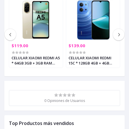
$119.00
$139.00
$
A7
CELULAR XIAOMI REDMI A5
CELULAR XIAOMI REDMI
C
* 64GB 3GB + 3GB RAM
15C * 128GB 4GB + 4GB
P
DORADO ARENA (+5)
RAM AZUL LUNAR (+5)
R
0 Opiniones de Usuarios
Top Productos más vendidos