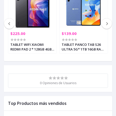
$225.00
$139.00
$
TABLET WIFI XIAOMI
TABLET PANCO TAB S26
T
REDMI PAD 2 * 128GB 4GB
ULTRA 5G* 1TB 16GB RAM
W
DO
RAM 11" GRIS GRAFITO
BLUE 10.1" INCL. TECLADO -
R
(+2)
MOUSE (+3)
C
0 Opiniones de Usuarios
Top Productos más vendidos