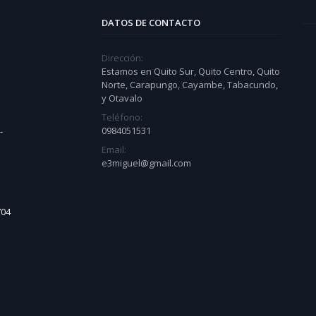
DATOS DE CONTACTO
Dirección:
Estamos en Quito Sur, Quito Centro, Quito
Norte, Carapungo, Cayambe, Tabacundo,
y Otavalo
Teléfono:
0984051531
-
Email:
e3miguel@gmail.com
704