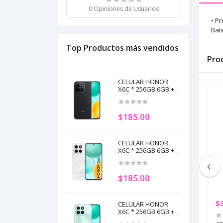
0 Opiniones de Usuarios
• P
Bate
Top Productos más vendidos
Pro
CELULAR HONOR
X6C * 256GB 6GB +
6GB RAM NEGRO
MEDIANOCHE (+5)
$185.00
CELULAR HONOR
X6C * 256GB 6GB +
6GB RAM BLANCO
LUNAR (+5)
$185.00
$339.00
$
CELULAR HONOR
X6C * 256GB 6GB +
6GB RAM AZUL CIAN