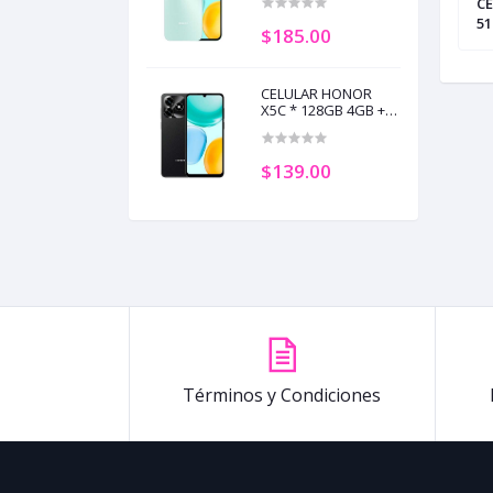
MAGIC 8 LITE 5G *
CELULAR HONOR X8d * 512GB 8GB +
CE
(+5)
B RAM FOREST
8GB RAM AZUL LUMINOSO (+3)
51
$185.00
TI
CELULAR HONOR
X5C * 128GB 4GB +
4GB RAM NEGRO
MEDIANOCHE (+5)
$139.00
Términos y Condiciones