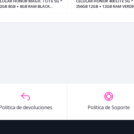
LULAR HONOR MAGIC 7 LITE 5G *
CELULAR HONOR 400 LITE 5G *
2GB 8GB + 8GB RAM BLACK
256GB 12GB + 12GB RAM VERDE
TANIUM (+3)
MARINO (+3)
Política de devoluciones
Política de Soporte