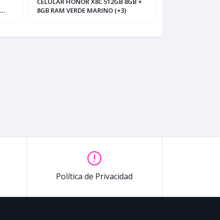
CELULAR HONOR X8C 512GB 8GB +
CELULAR HONOR 
8GB RAM VERDE MARINO (+3)
3GB + 3GB RAM
(+5)
Política de Privacidad