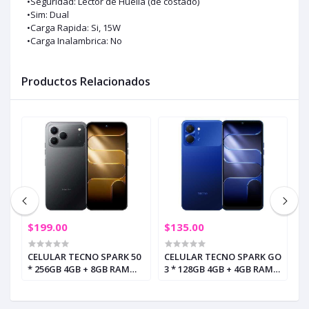
•Seguridad: Lector de Huella (de costado)
•Sim: Dual
•Carga Rapida: Si, 15W
•Carga Inalambrica: No
Productos Relacionados
$199.00
$135.00
$
CELULAR TECNO SPARK 50
CELULAR TECNO SPARK GO
C
B
* 256GB 4GB + 8GB RAM
3 * 128GB 4GB + 4GB RAM
5
INK BLACK (+3)
GALAXY BLUE (+5)
R