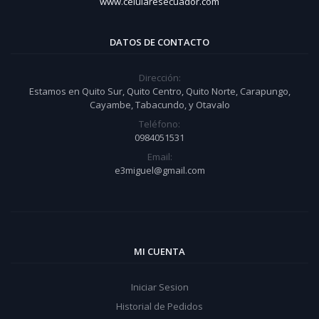
www.celularesecuador.com
DATOS DE CONTACTO
Dirección:
Estamos en Quito Sur, Quito Centro, Quito Norte, Carapungo,
Cayambe, Tabacundo, y Otavalo
Teléfono:
0984051531
Email:
e3miguel@gmail.com
MI CUENTA
Iniciar Sesion
Historial de Pedidos