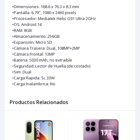
•Dimensiones: 168.6 x 76.3 x 8.3 mm
•Pantalla: 6.79", 1080 x 2460 pixels
•Procesador: Mediatek Helio G91 Ultra 2GHz
•OS: Android 14
•RAM: 8GB
•Almacenamiento: 256GB
•Expansión: Micro SD
•Cámara Trasera: Dual, 108MP+2MP
•Cámara Frontal: 13MP
•Bateria: 5030 mAh, no extraible
•Seguridad: Lector de Huella (de costado)
•Sim: Dual
•Carga Rapida: Si, 33W
•Carga Inalambrica: No
Productos Relacionados