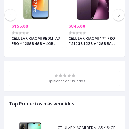
$155.00
$845.00
$
A7
CELULAR XIAOMI REDMI A7
CELULAR XIAOMI 17T PRO
C
PRO * 128GB 4GB + 4GB
* 512GB 12GB + 12GB RAM
N
RAM VERDE PALMERA (+5)
VIOLETA OSCURO (+2)
5
M
0 Opiniones de Usuarios
Top Productos más vendidos
CELULAR XIAOMI REDMI A5 * 64GB