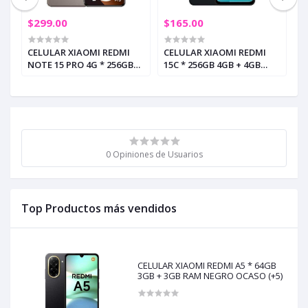
$299.00
$165.00
$
CELULAR XIAOMI REDMI
CELULAR XIAOMI REDMI
C
M
NOTE 15 PRO 4G * 256GB
15C * 256GB 4GB + 4GB
*
8GB RAM GRIS TITANIO
RAM NEGRO OCASO (+5)
N
(+3)
0 Opiniones de Usuarios
Top Productos más vendidos
CELULAR XIAOMI REDMI A5 * 64GB
3GB + 3GB RAM NEGRO OCASO (+5)