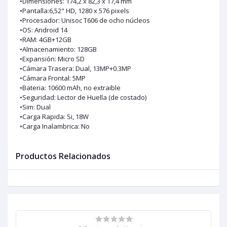
•Dimensiones: 174,2 x 82,3 x 17,4 mm
•Pantalla:6,52" HD, 1280 x 576 pixels
•Procesador: Unisoc T606 de ocho núcleos
•OS: Android 14
•RAM: 4GB+12GB
•Almacenamiento: 128GB
•Expansión: Micro SD
•Cámara Trasera: Dual, 13MP+0.3MP
•Cámara Frontal: 5MP
•Bateria: 10600 mAh, no extraible
•Seguridad: Lector de Huella (de costado)
•Sim: Dual
•Carga Rapida: Si, 18W
•Carga Inalambrica: No
Productos Relacionados