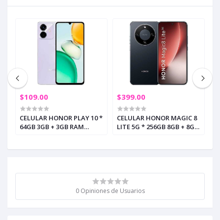
$109.00
$399.00
$
CELULAR HONOR PLAY 10 *
CELULAR HONOR MAGIC 8
C
64GB 3GB + 3GB RAM
LITE 5G * 256GB 8GB + 8GB
2
MORADO ESTELAR (+5)
RAM MIDNIGHT BLACK (+5)
A
0 Opiniones de Usuarios