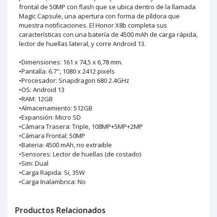
frontal de 50MP con flash que se ubica dentro de la llamada
Magic Capsule, una apertura con forma de píldora que
muestra notificaciones. El Honor X8b completa sus
características con una batería de 4500 mAh de carga rápida,
lector de huellas lateral, y corre Android 13.
•Dimensiones: 161 x 74,5 x 6,78 mm.
•Pantalla: 6.7", 1080 x 2412 pixels
•Procesador: Snapdragon 680 2.4GHz
•OS: Android 13
•RAM: 12GB
•Almacenamiento: 512GB
•Expansión: Micro SD
•Cámara Trasera: Triple, 108MP+5MP+2MP
•Cámara Frontal: 50MP
•Bateria: 4500 mAh, no extraible
•Sensores: Lector de huellas (de costado)
•Sim: Dual
•Carga Rapida: Si, 35W
•Carga Inalambrica: No
Productos Relacionados