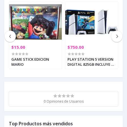
$15.00
$750.00
$
GAME STICK EDICION
PLAY STATION 5 VERSION
C
IN
MARIO
DIGITAL 825GB INCLUYE 1
N
S
JUEGO FORNITE
S
0 Opiniones de Usuarios
Top Productos más vendidos