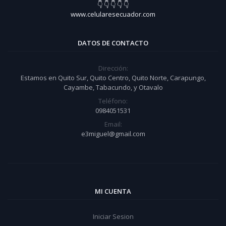
👇 👇 👇 👇 👇
www.celularesecuador.com
DATOS DE CONTACTO
Dirección:
Estamos en Quito Sur, Quito Centro, Quito Norte, Carapungo,
Cayambe, Tabacundo, y Otavalo
Teléfono:
0984051531
Email:
e3miguel@gmail.com
MI CUENTA
Iniciar Sesion