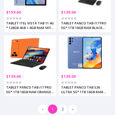
$159.00
$139.00
TABLET ITEL VISTA TAB 11 4G
TABLET PANCO TAB i17 PRO
* 128GB 4GB + 8GB RAM SKY
5G* 1TB 16GB RAM BLACK
BLUE 10.1" (+3)
10.1" INCL. TECLADO - MOUSE
(+3)
$139.00
$139.00
TABLET PANCO TAB i17 PRO
TABLET PANCO TAB S26
5G* 1TB 16GB RAM ORANGE
ULTRA 5G* 1TB 16GB RAM
10.1" INCL. TECLADO - MOUSE
BLUE 10.1" INCL. TECLADO -
(+3)
MOUSE (+3)
‹
1
2
›