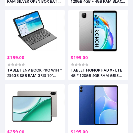
RAM SILVER OPEN BOX BAT
128GB 4GB + 4GB RAM BLACK
100% (+2)
10.1" INCL. ESTUCHE (+3)
$199.00
$199.00
TABLET ENV BOOK PRO WIFI *
TABLET HONOR PAD X7 LTE
256GB 8GB RAM GRIS 10"
4G * 128GB 4GB RAM GRIS
INCLUYE TECLADO (+2)
8.7" (+3) INCL. ESTUCHE (+2)
$259.00
$195.00