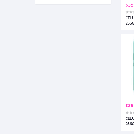
$35
CEL
256
/ GR
$35
CEL
256
GREE