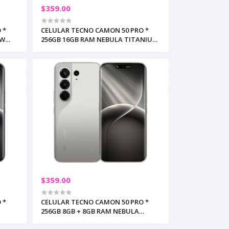
$359.00
 *
CELULAR TECNO CAMON 50 PRO *
OW
256GB 16GB RAM NEBULA TITANIUM
3)
/ GRATIS TECNO GIFT (+3)
$359.00
 *
CELULAR TECNO CAMON 50 PRO *
256GB 8GB + 8GB RAM NEBULA
TITANIUM (+3)