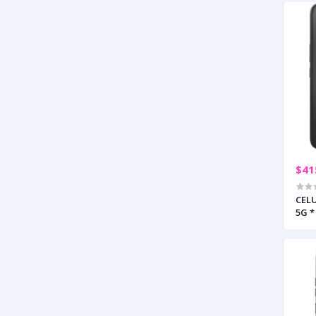
$41
CEL
5G *
MOO